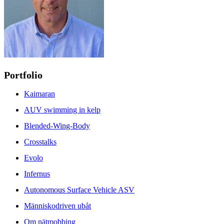
Portfolio
Kaimaran
AUV swimming in kelp
Blended-Wing-Body
Crosstalks
Evolo
Infernus
Autonomous Surface Vehicle ASV
Människodriven ubåt
Om nätmobbing