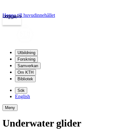
Hoppa till huvudinnehållet
Logga in
kth.se
Utbildning
Forskning
Samverkan
Om KTH
Bibliotek
Sök
English
Meny
Underwater glider