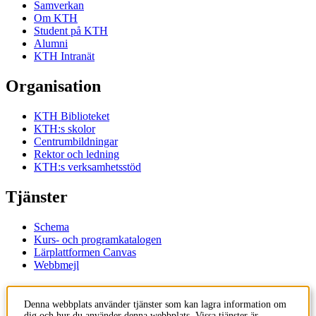
Samverkan
Om KTH
Student på KTH
Alumni
KTH Intranät
Organisation
KTH Biblioteket
KTH:s skolor
Centrumbildningar
Rektor och ledning
KTH:s verksamhetsstöd
Tjänster
Schema
Kurs- och programkatalogen
Lärplattformen Canvas
Webbmejl
Kontakt
Denna webbplats använder tjänster som kan lagra information om
dig och hur du använder denna webbplats. Vissa tjänster är