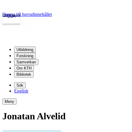
Hoppa till huvudinnehållet
Logga in
kth.se
Utbildning
Forskning
Samverkan
Om KTH
Bibliotek
Sök
English
Meny
Jonatan Alvelid