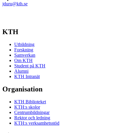
jduru@kth.se
KTH
Utbildning
Forskning
Samverkan
Om KTH
Student på KTH
Alumni
KTH Intranät
Organisation
KTH Biblioteket
KTH:s skolor
Centrumbildningar
Rektor och ledning
KTH:s verksamhetsstöd