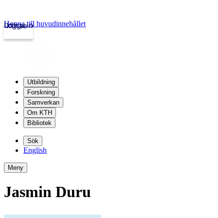
Hoppa till huvudinnehållet
Logga in
kth.se
Utbildning
Forskning
Samverkan
Om KTH
Bibliotek
Sök
English
Meny
Jasmin Duru