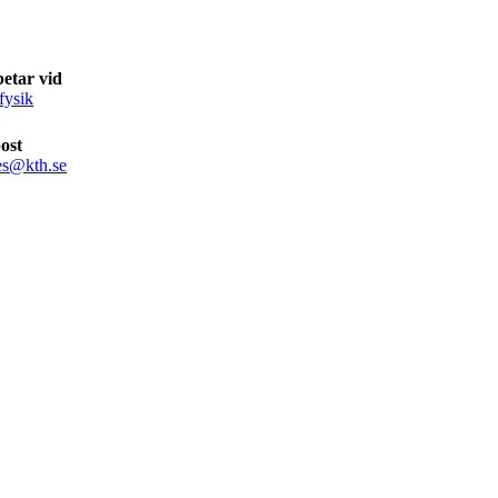
etar vid
fysik
ost
les@kth.se