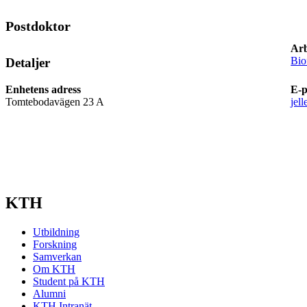
Postdoktor
Arb
Bio
Detaljer
Enhetens adress
E-p
Tomtebodavägen 23 A
jel
KTH
Utbildning
Forskning
Samverkan
Om KTH
Student på KTH
Alumni
KTH Intranät