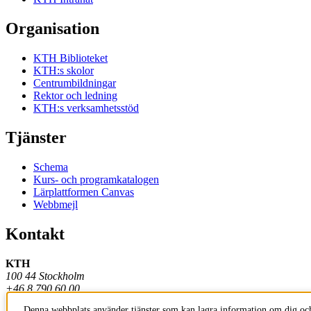
Organisation
KTH Biblioteket
KTH:s skolor
Centrumbildningar
Rektor och ledning
KTH:s verksamhetsstöd
Tjänster
Schema
Kurs- och programkatalogen
Lärplattformen Canvas
Webbmejl
Kontakt
KTH
100 44 Stockholm
+46 8 790 60 00
Denna webbplats använder tjänster som kan lagra information om dig och