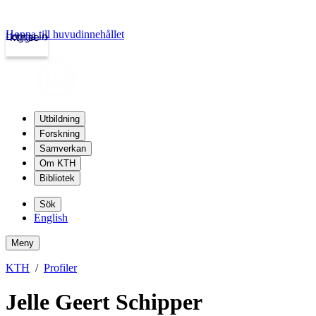
Hoppa till huvudinnehållet
Logga in
kth.se
Utbildning
Forskning
Samverkan
Om KTH
Bibliotek
Sök
English
Meny
KTH
Profiler
Jelle Geert Schipper