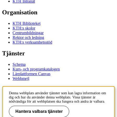
KTH Intranät
Organisation
KTH Biblioteket
KTH:s skolor
Centrumbildningar
Rektor och ledning
KTH:s verksamhetsstöd
Tjänster
Schema
Kurs- och programkatalogen
Lärplattformen Canvas
Webbmejl
Kontakt
Denna webbplats använder tjänster som kan lagra information om
dig och hur du använder denna webbplats. Vissa tjänster är
KTH
nödvändiga för att webbplatsen ska fungera och andra är valbara.
100 44 Stockholm
+46 8 790 60 00
Hantera valbara tjänster