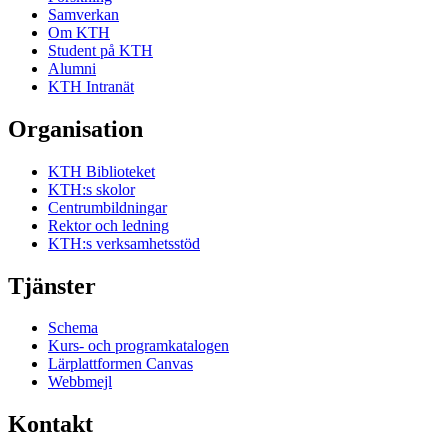
Samverkan
Om KTH
Student på KTH
Alumni
KTH Intranät
Organisation
KTH Biblioteket
KTH:s skolor
Centrumbildningar
Rektor och ledning
KTH:s verksamhetsstöd
Tjänster
Schema
Kurs- och programkatalogen
Lärplattformen Canvas
Webbmejl
Kontakt