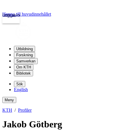
Hoppa till huvudinnehållet
Logga in
kth.se
Utbildning
Forskning
Samverkan
Om KTH
Bibliotek
Sök
English
Meny
KTH
Profiler
Jakob Götberg