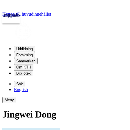
Hoppa till huvudinnehållet
Logga in
kth.se
Utbildning
Forskning
Samverkan
Om KTH
Bibliotek
Sök
English
Meny
Jingwei Dong