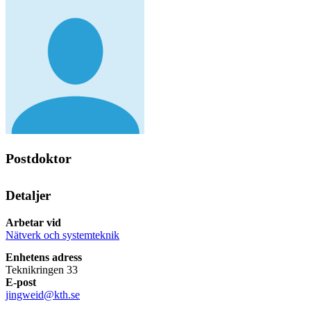
Postdoktor
Detaljer
Arbetar vid
Nätverk och systemteknik
Enhetens adress
Teknikringen 33
E-post
jingweid@kth.se