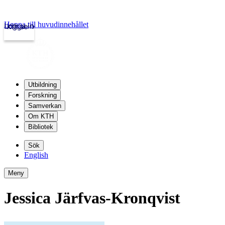
Hoppa till huvudinnehållet
Logga in
kth.se
Utbildning
Forskning
Samverkan
Om KTH
Bibliotek
Sök
English
Meny
Jessica Järfvas-Kronqvist