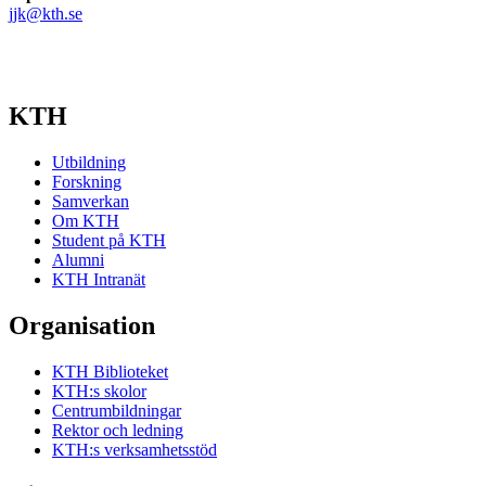
jjk@kth.se
KTH
Utbildning
Forskning
Samverkan
Om KTH
Student på KTH
Alumni
KTH Intranät
Organisation
KTH Biblioteket
KTH:s skolor
Centrumbildningar
Rektor och ledning
KTH:s verksamhetsstöd