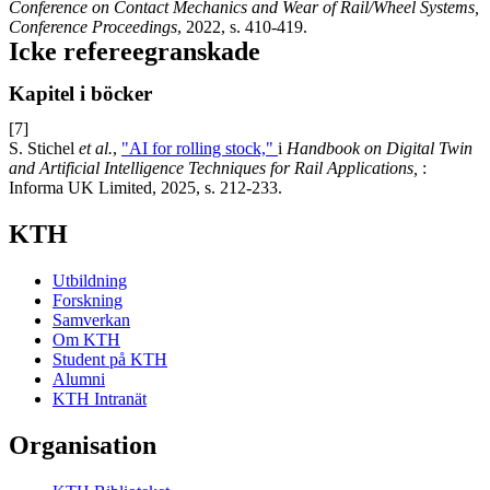
Conference on Contact Mechanics and Wear of Rail/Wheel Systems,
Conference Proceedings
, 2022, s. 410-419.
Icke refereegranskade
Kapitel i böcker
[7]
S. Stichel
et al.
,
"AI for rolling stock,"
i
Handbook on Digital Twin
and Artificial Intelligence Techniques for Rail Applications,
:
Informa UK Limited, 2025, s. 212-233.
KTH
Utbildning
Forskning
Samverkan
Om KTH
Student på KTH
Alumni
KTH Intranät
Organisation