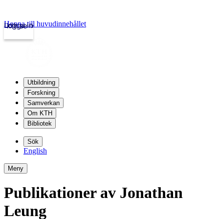
Hoppa till huvudinnehållet
Logga in
kth.se
Utbildning
Forskning
Samverkan
Om KTH
Bibliotek
Sök
English
Meny
Publikationer av Jonathan
Leung