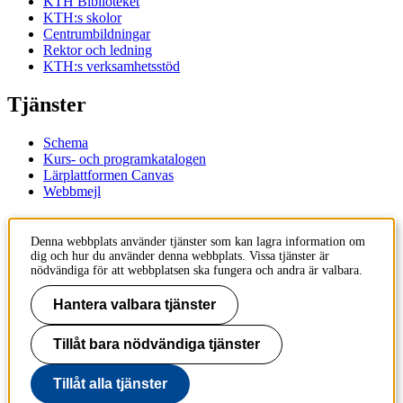
KTH Biblioteket
KTH:s skolor
Centrumbildningar
Rektor och ledning
KTH:s verksamhetsstöd
Tjänster
Schema
Kurs- och programkatalogen
Lärplattformen Canvas
Webbmejl
Kontakt
Denna webbplats använder tjänster som kan lagra information om
dig och hur du använder denna webbplats. Vissa tjänster är
KTH
nödvändiga för att webbplatsen ska fungera och andra är valbara.
100 44 Stockholm
+46 8 790 60 00
Hantera valbara tjänster
Kontakta KTH
Tillåt bara nödvändiga tjänster
Jobba på KTH
Press och media
Faktura och betalning KTH
Tillåt alla tjänster
Om KTH:s webbplatser