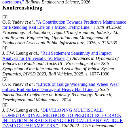
operations,"
Railway Engineering Science
, 2026.
Konferensbidrag
[3]
O. P. Yadav
et al.
,
"A Contribution Towards Predictive Maintenance
for Extending Rail Life on a Mixed Traffic Line,"
i
18th WCEAM
Proceedings - Automation, Digital Transformation, Industry 4.0,
and Beyond: Engineering, Operation and Management of
Engineering Assets and Public Infrastructure
, 2026, s. 325-339.
[4]
J. F.W. Leung
et al.
,
"Rail Settlement Sensitivity and Impact
Analysis for Universal Cost Model,"
i
Advances in Dynamics of
Vehicles on Roads and Tracks III - Proceedings of the 28th
Symposium of the International Association of Vehicle System
Dynamics, IAVSD 2023, Rail Vehicles
, 2025, s. 1077-1090.
[5]
O. P. Yadav
et al.
,
"Effects of Gauge Widening and Wheel Wear
onLow Rail Surface Damage of Heavy Haul Line,"
i
Sixth
International Conference on Railway Technology: Research,
Development and Maintenance
, 2024.
[6]
J. F.W. Leung
et al.
,
"DEVELOPING MULTISCALE
COMPUTATIONAL METHODS TO PREDICT RCF CRACK
INITIATION IN RAILS USING CRITICAL PLANE FATIGUE
DAMAGE PARAMETERS,"
i
CM 2022 : 12th International