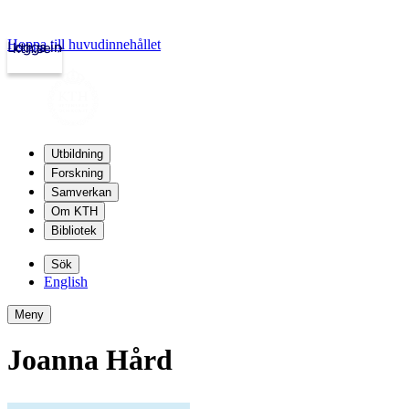
Hoppa till huvudinnehållet
Logga in
kth.se
Utbildning
Forskning
Samverkan
Om KTH
Bibliotek
Sök
English
Meny
Joanna Hård