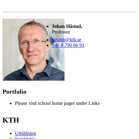
Johan Håstad,
Professor
johanh@kth.se
+46 8 790 66 91
Portfolio
Please visit school home pager under Links
KTH
Utbildning
Forskning