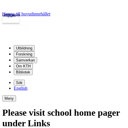
Hoppa till huvudinnehållet
Logga in
kth.se
Utbildning
Forskning
Samverkan
Om KTH
Bibliotek
Sök
English
Meny
Please visit school home pager
under Links