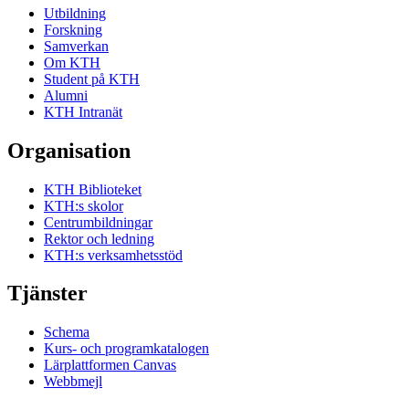
Utbildning
Forskning
Samverkan
Om KTH
Student på KTH
Alumni
KTH Intranät
Organisation
KTH Biblioteket
KTH:s skolor
Centrumbildningar
Rektor och ledning
KTH:s verksamhetsstöd
Tjänster
Schema
Kurs- och programkatalogen
Lärplattformen Canvas
Webbmejl