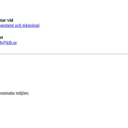
tar vid
gement och teknologi
st
ah@kth.se
utsatta miljöer.