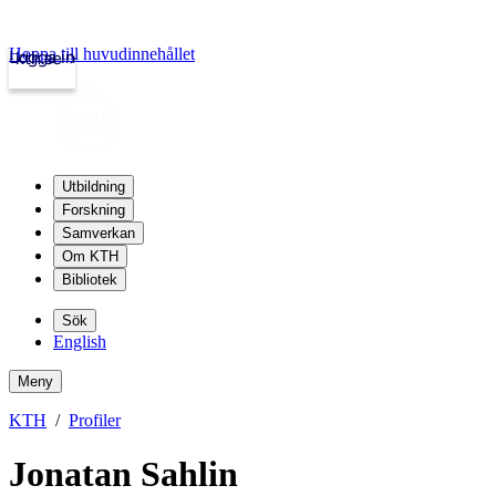
Hoppa till huvudinnehållet
Logga in
kth.se
Utbildning
Forskning
Samverkan
Om KTH
Bibliotek
Sök
English
Meny
KTH
Profiler
Jonatan Sahlin