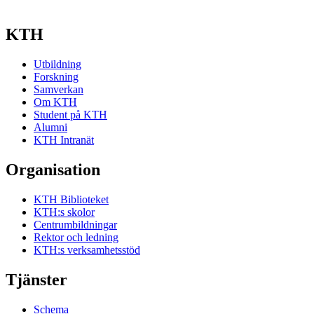
KTH
Utbildning
Forskning
Samverkan
Om KTH
Student på KTH
Alumni
KTH Intranät
Organisation
KTH Biblioteket
KTH:s skolor
Centrumbildningar
Rektor och ledning
KTH:s verksamhetsstöd
Tjänster
Schema