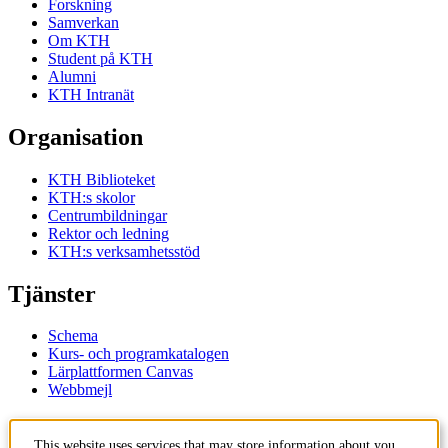
Forskning
Samverkan
Om KTH
Student på KTH
Alumni
KTH Intranät
Organisation
KTH Biblioteket
KTH:s skolor
Centrumbildningar
Rektor och ledning
KTH:s verksamhetsstöd
Tjänster
Schema
Kurs- och programkatalogen
Lärplattformen Canvas
Webbmejl
Kontakt
This website uses services that may store information about you