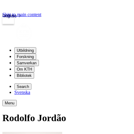
Skip to main content
Login
kth.se
Utbildning
Forskning
Samverkan
Om KTH
Bibliotek
Search
Svenska
Menu
Rodolfo Jordão