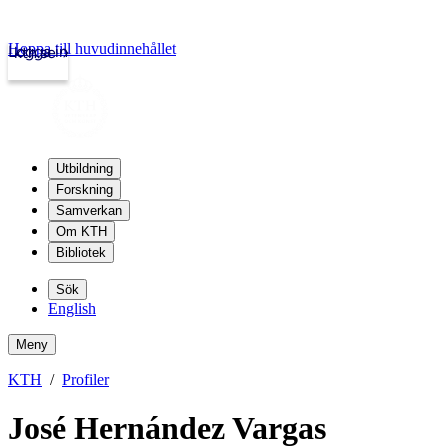
Hoppa till huvudinnehållet
Logga in
kth.se
Utbildning
Forskning
Samverkan
Om KTH
Bibliotek
Sök
English
Meny
KTH
Profiler
José Hernández Vargas