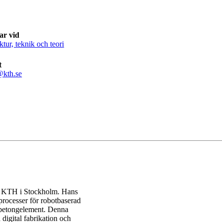
ar vid
ktur, teknik och teori
t
@kth.se
på KTH i Stockholm. Hans
sprocesser för robotbaserad
 betongelement. Denna
a digital fabrikation och