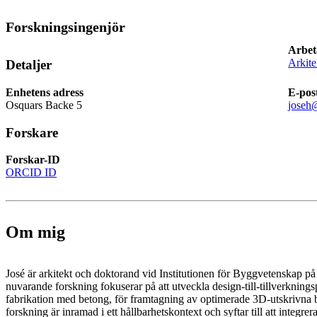
Forskningsingenjör
Arbet
Arkite
Detaljer
Enhetens adress
E-pos
Osquars Backe 5
joseh
Forskare
Forskar-ID
ORCID ID
Om mig
José är arkitekt och doktorand vid Institutionen för Byggvetenskap 
nuvarande forskning fokuserar på att utveckla design-till-tillverkning
fabrikation med betong, för framtagning av optimerade 3D-utskrivna
forskning är inramad i ett hållbarhetskontext och syftar till att integrer