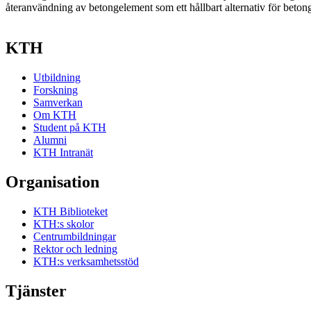
återanvändning av betongelement som ett hållbart alternativ för beto
KTH
Utbildning
Forskning
Samverkan
Om KTH
Student på KTH
Alumni
KTH Intranät
Organisation
KTH Biblioteket
KTH:s skolor
Centrumbildningar
Rektor och ledning
KTH:s verksamhetsstöd
Tjänster