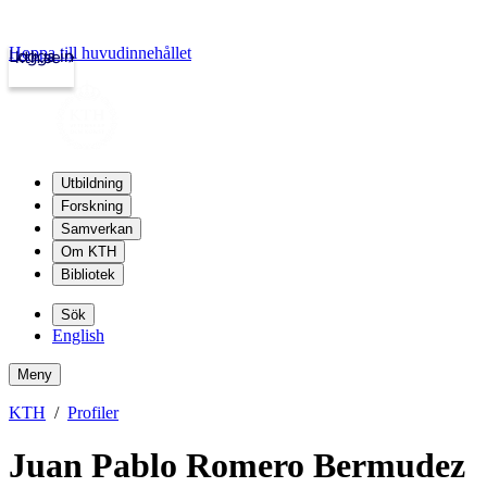
Hoppa till huvudinnehållet
Logga in
kth.se
Utbildning
Forskning
Samverkan
Om KTH
Bibliotek
Sök
English
Meny
KTH
Profiler
Juan Pablo Romero Bermudez