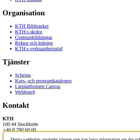
Organisation
KTH Biblioteket
KTH:s skolor
Centrumbildningar
Rektor och ledning
KTH:s verksamhetsstöd
Tjänster
Schema
Kurs- och programkatalogen
Lärplattformen Canvas
Webbmejl
Kontakt
KTH
100 44 Stockholm
+46 8 790 60 00
Denna webbplats använder tjänster som kan lagra information om dig och