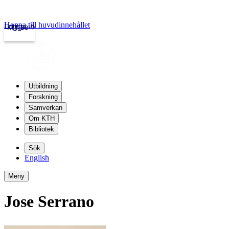
Hoppa till huvudinnehållet
Logga in
kth.se
Utbildning
Forskning
Samverkan
Om KTH
Bibliotek
Sök
English
Meny
Jose Serrano