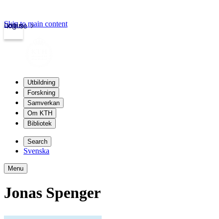
Skip to main content
Login
kth.se
Utbildning
Forskning
Samverkan
Om KTH
Bibliotek
Search
Svenska
Menu
Jonas Spenger