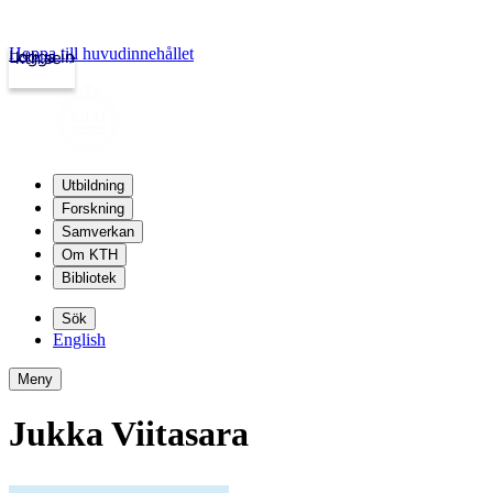
Hoppa till huvudinnehållet
Logga in
kth.se
Utbildning
Forskning
Samverkan
Om KTH
Bibliotek
Sök
English
Meny
Jukka Viitasara