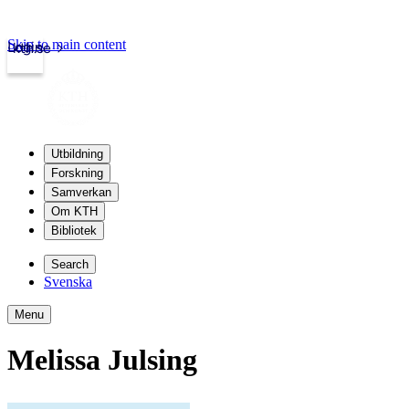
Skip to main content
Login
kth.se
Utbildning
Forskning
Samverkan
Om KTH
Bibliotek
Search
Svenska
Menu
Melissa Julsing