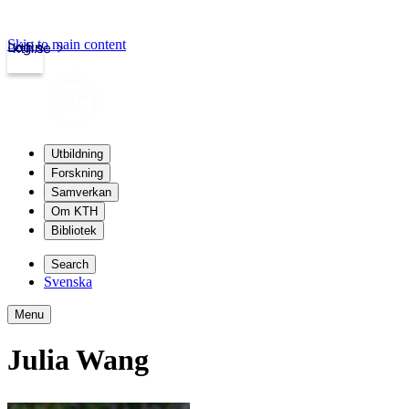
Skip to main content
Login
kth.se
Utbildning
Forskning
Samverkan
Om KTH
Bibliotek
Search
Svenska
Menu
Julia Wang