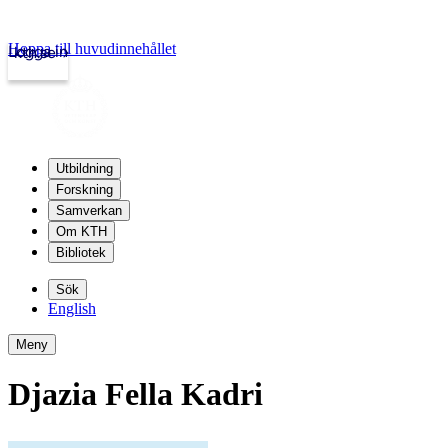
Hoppa till huvudinnehållet
Logga in
kth.se
Utbildning
Forskning
Samverkan
Om KTH
Bibliotek
Sök
English
Meny
Djazia Fella Kadri