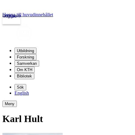
Hoppa till huvudinnehållet
Logga in
kth.se
Utbildning
Forskning
Samverkan
Om KTH
Bibliotek
Sök
English
Meny
Karl Hult