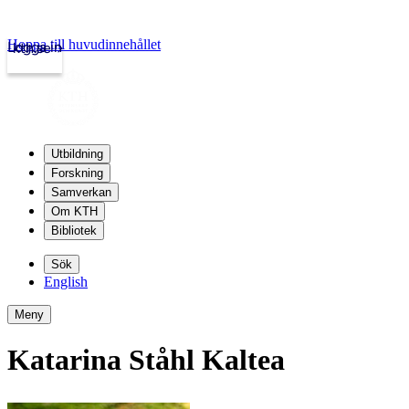
Hoppa till huvudinnehållet
Logga in
kth.se
Utbildning
Forskning
Samverkan
Om KTH
Bibliotek
Sök
English
Meny
Katarina Ståhl Kaltea