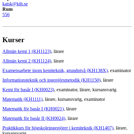
katsk@kth.se
Rum
556
Kurser
Allmän kemi 1 (KH1123)
, lärare
Allmän kemi 2 (KH1124)
, lärare
Examensarbete inom kemiteknik, grundnivå (KH138X)
, examinator
Informationsteknik och ingenjörsmetodik (KH1150)
, lärare
Kemi för basår I (KH0023)
, examinator
, lärare
, kursansvarig
Matematik (KH1111)
, lärare
, kursansvarig
, examinator
Matematik för basår I (KH0021)
, lärare
Matematik för basår II (KH0024)
, lärare
Praktikkurs för högskoleingenjörer i kemiteknik (KH1407)
, lärare
,
kursansvarig