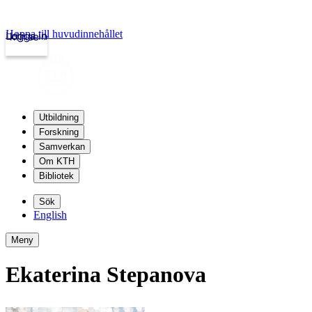
Hoppa till huvudinnehållet
Logga in
kth.se
Utbildning
Forskning
Samverkan
Om KTH
Bibliotek
Sök
English
Meny
Ekaterina Stepanova