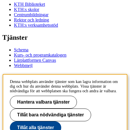
KTH Biblioteket
KTH:s skolor
Centrumbildningar
Rektor och ledning
KTH:s verksamhetsstöd
Tjänster
Schema
Kurs- och programkatalogen
Lärplattformen Canvas
Webbmejl
Kontakt
Denna webbplats använder tjänster som kan lagra information om
dig och hur du använder denna webbplats. Vissa tjänster är
KTH
nödvändiga för att webbplatsen ska fungera och andra är valbara.
100 44 Stockholm
+46 8 790 60 00
Hantera valbara tjänster
Kontakta KTH
Tillåt bara nödvändiga tjänster
Jobba på KTH
Press och media
Faktura och betalning KTH
Tillåt alla tjänster