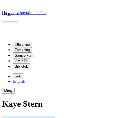
Hoppa till huvudinnehållet
Logga in
kth.se
Utbildning
Forskning
Samverkan
Om KTH
Bibliotek
Sök
English
Meny
Kaye Stern