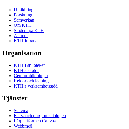
Utbildning
Forskning
Samverkan
Om KTH
Student på KTH
Alumni
KTH Intranät
Organisation
KTH Biblioteket
KTH:s skolor
Centrumbildningar
Rektor och ledning
KTH:s verksamhetsstöd
Tjänster
Schema
Kurs- och programkatalogen
Lärplattformen Canvas
Webbmejl