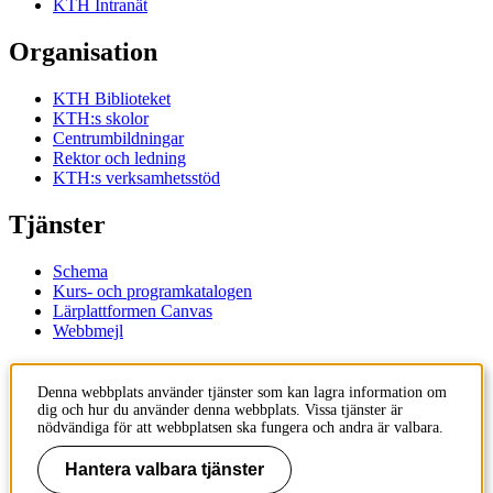
KTH Intranät
Organisation
KTH Biblioteket
KTH:s skolor
Centrumbildningar
Rektor och ledning
KTH:s verksamhetsstöd
Tjänster
Schema
Kurs- och programkatalogen
Lärplattformen Canvas
Webbmejl
Kontakt
Denna webbplats använder tjänster som kan lagra information om
dig och hur du använder denna webbplats. Vissa tjänster är
KTH
nödvändiga för att webbplatsen ska fungera och andra är valbara.
100 44 Stockholm
+46 8 790 60 00
Hantera valbara tjänster