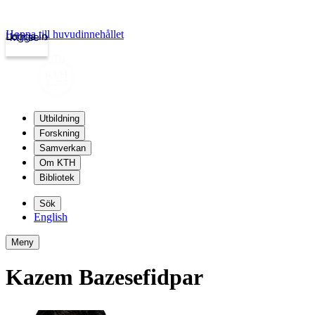
Hoppa till huvudinnehållet
Logga in
kth.se
Utbildning
Forskning
Samverkan
Om KTH
Bibliotek
Sök
English
Meny
Kazem Bazesefidpar