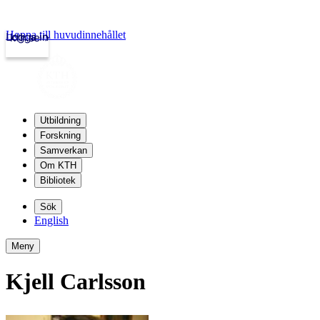
Hoppa till huvudinnehållet
Logga in
kth.se
Utbildning
Forskning
Samverkan
Om KTH
Bibliotek
Sök
English
Meny
Kjell Carlsson