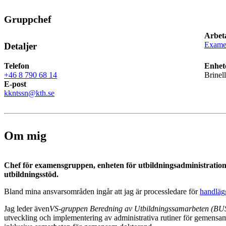
Gruppchef
Arbet
Exam
Detaljer
Telefon
Enhet
+46 8 790 68 14
Brinel
E-post
kkntssn@kth.se
Om mig
Chef för examensgruppen, enheten för utbildningsadministration
utbildningsstöd.
Bland mina ansvarsområden ingår att jag är processledare för
handläg
Jag leder även
VS-gruppen Beredning av Utbildningssamarbeten (BU
utveckling och implementering av administrativa rutiner för gemens