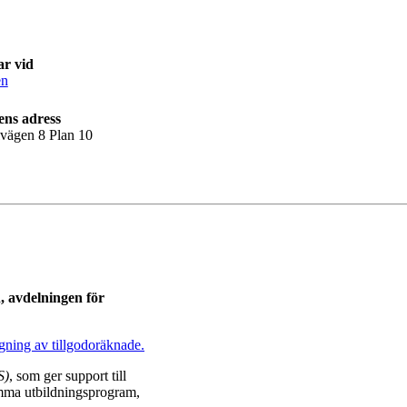
ar vid
en
ens adress
lvägen 8 Plan 10
, avdelningen för
gning av tillgodoräknade.
S)
, som ger support till
amma utbildningsprogram,