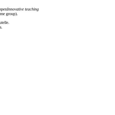
uppen
Innovative teaching
mme group).
telle.
a.