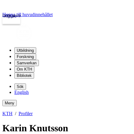
Hoppa till huvudinnehållet
Logga in
kth.se
Utbildning
Forskning
Samverkan
Om KTH
Bibliotek
Sök
English
Meny
KTH
Profiler
Karin Knutsson