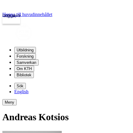
Hoppa till huvudinnehållet
Logga in
kth.se
Utbildning
Forskning
Samverkan
Om KTH
Bibliotek
Sök
English
Meny
Andreas Kotsios