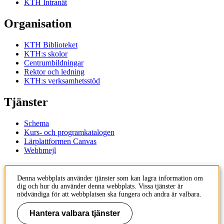
KTH Intranät
Organisation
KTH Biblioteket
KTH:s skolor
Centrumbildningar
Rektor och ledning
KTH:s verksamhetsstöd
Tjänster
Schema
Kurs- och programkatalogen
Lärplattformen Canvas
Webbmejl
Kontakt
Denna webbplats använder tjänster som kan lagra information om
dig och hur du använder denna webbplats. Vissa tjänster är
KTH
nödvändiga för att webbplatsen ska fungera och andra är valbara.
100 44 Stockholm
+46 8 790 60 00
Hantera valbara tjänster