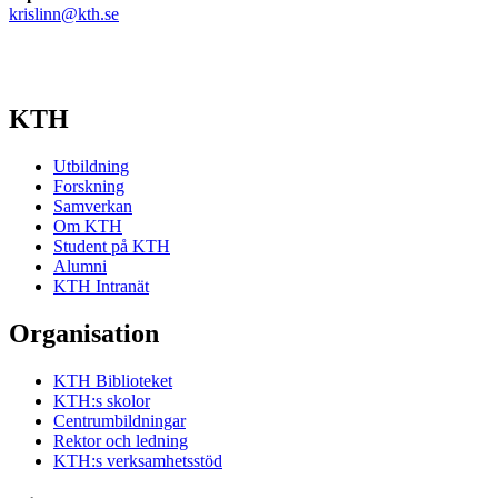
krislinn@kth.se
KTH
Utbildning
Forskning
Samverkan
Om KTH
Student på KTH
Alumni
KTH Intranät
Organisation
KTH Biblioteket
KTH:s skolor
Centrumbildningar
Rektor och ledning
KTH:s verksamhetsstöd