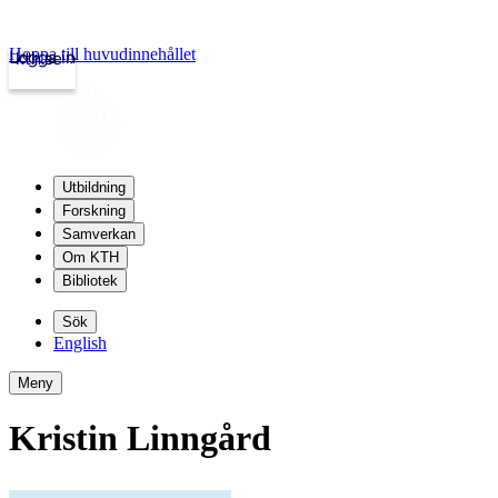
Hoppa till huvudinnehållet
Logga in
kth.se
Utbildning
Forskning
Samverkan
Om KTH
Bibliotek
Sök
English
Meny
Kristin Linngård