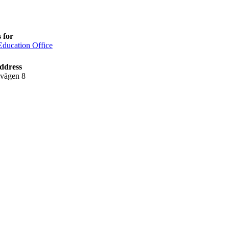
 for
ducation Office
ddress
lvägen 8