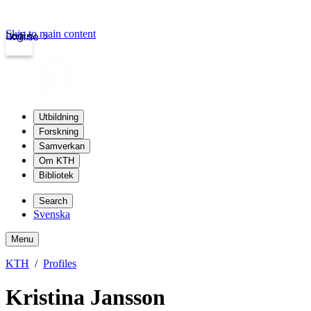
Skip to main content
Login
kth.se
Utbildning
Forskning
Samverkan
Om KTH
Bibliotek
Search
Svenska
Menu
KTH
Profiles
Kristina Jansson