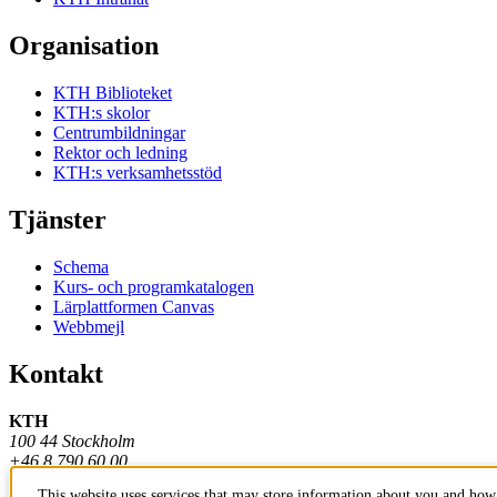
Organisation
KTH Biblioteket
KTH:s skolor
Centrumbildningar
Rektor och ledning
KTH:s verksamhetsstöd
Tjänster
Schema
Kurs- och programkatalogen
Lärplattformen Canvas
Webbmejl
Kontakt
KTH
100 44 Stockholm
+46 8 790 60 00
This website uses services that may store information about you and how 