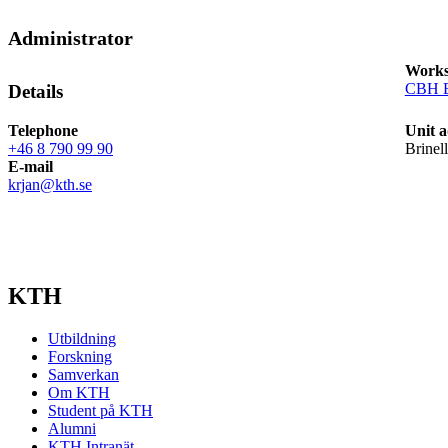
Administrator
Works
CBH E
Details
Telephone
Unit a
+46 8 790 99 90
Brinel
E-mail
krjan@kth.se
KTH
Utbildning
Forskning
Samverkan
Om KTH
Student på KTH
Alumni
KTH Intranät