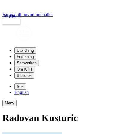
Hoppa till huvudinnehållet
Logga in
kth.se
Utbildning
Forskning
Samverkan
Om KTH
Bibliotek
Sök
English
Meny
Radovan Kusturic