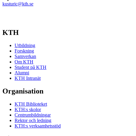
kusturic@kth.se
KTH
Utbildning
Forskning
Samverkan
Om KTH
Student på KTH
Alumni
KTH Intranät
Organisation
KTH Biblioteket
KTH:s skolor
Centrumbildningar
Rektor och ledning
KTH:s verksamhetsstöd