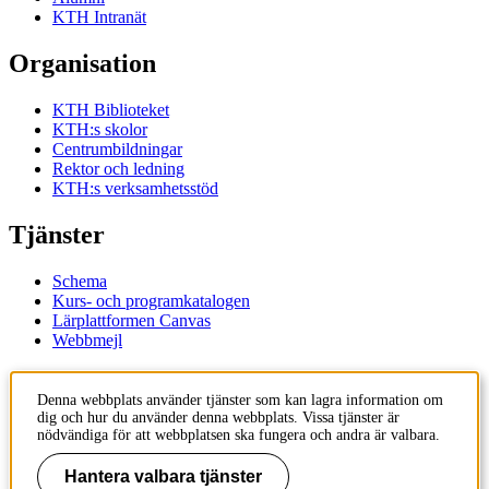
KTH Intranät
Organisation
KTH Biblioteket
KTH:s skolor
Centrumbildningar
Rektor och ledning
KTH:s verksamhetsstöd
Tjänster
Schema
Kurs- och programkatalogen
Lärplattformen Canvas
Webbmejl
Kontakt
Denna webbplats använder tjänster som kan lagra information om
dig och hur du använder denna webbplats. Vissa tjänster är
KTH
nödvändiga för att webbplatsen ska fungera och andra är valbara.
100 44 Stockholm
+46 8 790 60 00
Hantera valbara tjänster