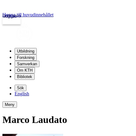
Hoppa till huvudinnehållet
Logga in
kth.se
Utbildning
Forskning
Samverkan
Om KTH
Bibliotek
Sök
English
Meny
Marco Laudato