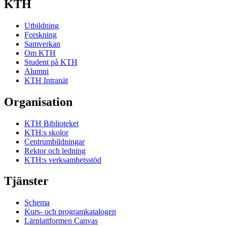
KTH
Utbildning
Forskning
Samverkan
Om KTH
Student på KTH
Alumni
KTH Intranät
Organisation
KTH Biblioteket
KTH:s skolor
Centrumbildningar
Rektor och ledning
KTH:s verksamhetsstöd
Tjänster
Schema
Kurs- och programkatalogen
Lärplattformen Canvas