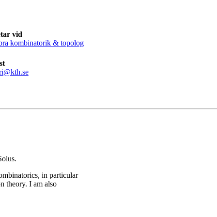
tar vid
bra kombinatorik & topolog
st
ri@kth.se
Solus.
mbinatorics, in particular
n theory. I am also