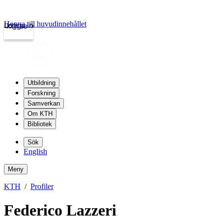
Hoppa till huvudinnehållet
Logga in
kth.se
Utbildning
Forskning
Samverkan
Om KTH
Bibliotek
Sök
English
Meny
KTH
Profiler
Federico Lazzeri