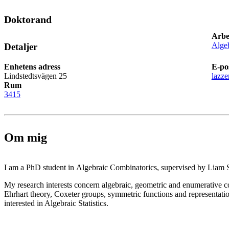
Doktorand
Arbe
Alge
Detaljer
Enhetens adress
E-po
Lindstedtsvägen 25
lazze
Rum
3415
Om mig
I am a PhD student in Algebraic Combinatorics, supervised by Liam 
My research interests concern algebraic, geometric and enumerative co
Ehrhart theory, Coxeter groups, symmetric functions and representatio
interested in Algebraic Statistics.