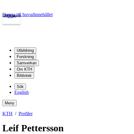
Hoppa till huvudinnehållet
Logga in
kth.se
Utbildning
Forskning
Samverkan
Om KTH
Bibliotek
Sök
English
Meny
KTH
Profiler
Leif Pettersson