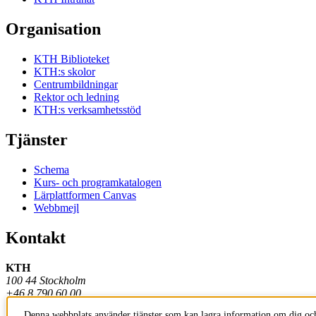
Organisation
KTH Biblioteket
KTH:s skolor
Centrumbildningar
Rektor och ledning
KTH:s verksamhetsstöd
Tjänster
Schema
Kurs- och programkatalogen
Lärplattformen Canvas
Webbmejl
Kontakt
KTH
100 44 Stockholm
+46 8 790 60 00
Denna webbplats använder tjänster som kan lagra information om dig och