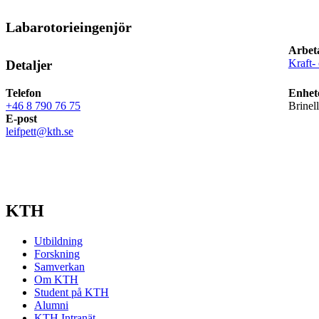
Labarotorieingenjör
Arbet
Kraft-
Detaljer
Telefon
Enhet
+46 8 790 76 75
Brinel
E-post
leifpett@kth.se
KTH
Utbildning
Forskning
Samverkan
Om KTH
Student på KTH
Alumni
KTH Intranät