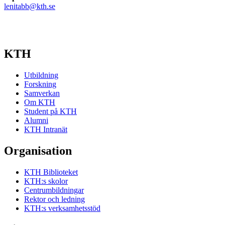
lenitabb@kth.se
KTH
Utbildning
Forskning
Samverkan
Om KTH
Student på KTH
Alumni
KTH Intranät
Organisation
KTH Biblioteket
KTH:s skolor
Centrumbildningar
Rektor och ledning
KTH:s verksamhetsstöd