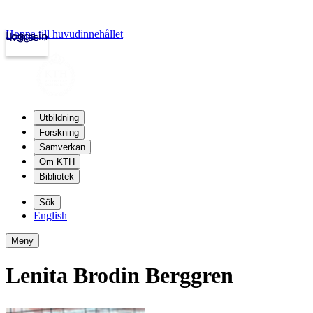
Hoppa till huvudinnehållet
Logga in
kth.se
Utbildning
Forskning
Samverkan
Om KTH
Bibliotek
Sök
English
Meny
Lenita Brodin Berggren