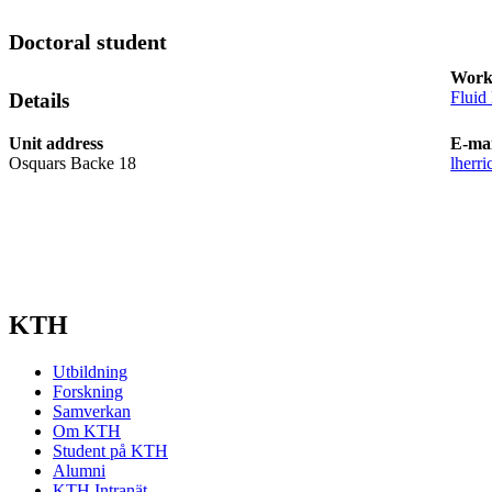
Doctoral student
Work
Fluid
Details
Unit address
E-mai
Osquars Backe 18
lherr
KTH
Utbildning
Forskning
Samverkan
Om KTH
Student på KTH
Alumni
KTH Intranät