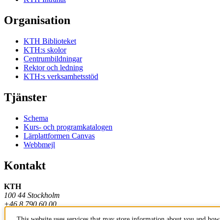
Organisation
KTH Biblioteket
KTH:s skolor
Centrumbildningar
Rektor och ledning
KTH:s verksamhetsstöd
Tjänster
Schema
Kurs- och programkatalogen
Lärplattformen Canvas
Webbmejl
Kontakt
KTH
100 44 Stockholm
+46 8 790 60 00
This website uses services that may store information about you and how 