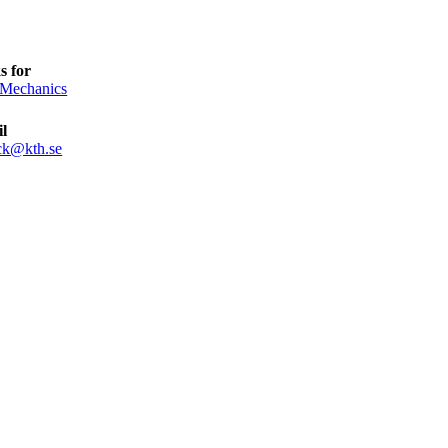
s for
 Mechanics
l
ick@kth.se