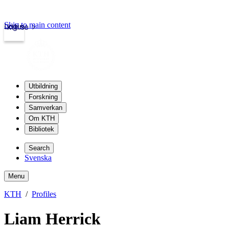
Skip to main content
Login
kth.se
Utbildning
Forskning
Samverkan
Om KTH
Bibliotek
Search
Svenska
Menu
KTH
Profiles
Liam Herrick