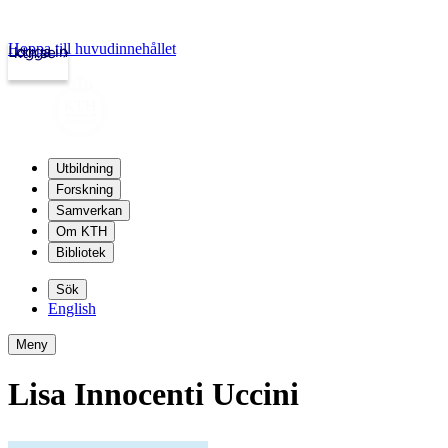
Hoppa till huvudinnehållet
Logga in
kth.se
Utbildning
Forskning
Samverkan
Om KTH
Bibliotek
Sök
English
Meny
Lisa Innocenti Uccini