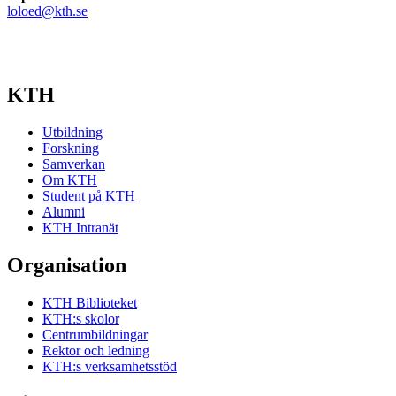
loloed@kth.se
KTH
Utbildning
Forskning
Samverkan
Om KTH
Student på KTH
Alumni
KTH Intranät
Organisation
KTH Biblioteket
KTH:s skolor
Centrumbildningar
Rektor och ledning
KTH:s verksamhetsstöd