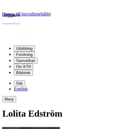
Hoppa till huvudinnehållet
Logga in
kth.se
Utbildning
Forskning
Samverkan
Om KTH
Bibliotek
Sök
English
Meny
Lolita Edström