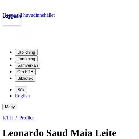
Hoppa till huvudinnehållet
Logga in
kth.se
Utbildning
Forskning
Samverkan
Om KTH
Bibliotek
Sök
English
Meny
KTH
Profiler
Leonardo Saud Maia Leite