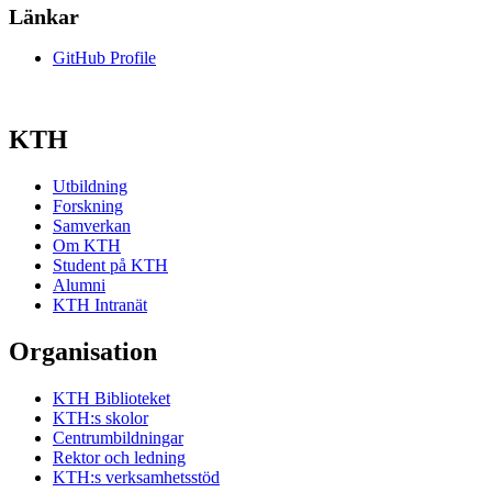
Länkar
GitHub Profile
KTH
Utbildning
Forskning
Samverkan
Om KTH
Student på KTH
Alumni
KTH Intranät
Organisation
KTH Biblioteket
KTH:s skolor
Centrumbildningar
Rektor och ledning
KTH:s verksamhetsstöd