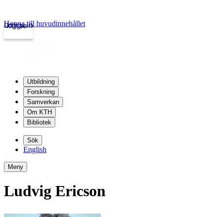
Hoppa till huvudinnehållet
Logga in
kth.se
Utbildning
Forskning
Samverkan
Om KTH
Bibliotek
Sök
English
Meny
Ludvig Ericson