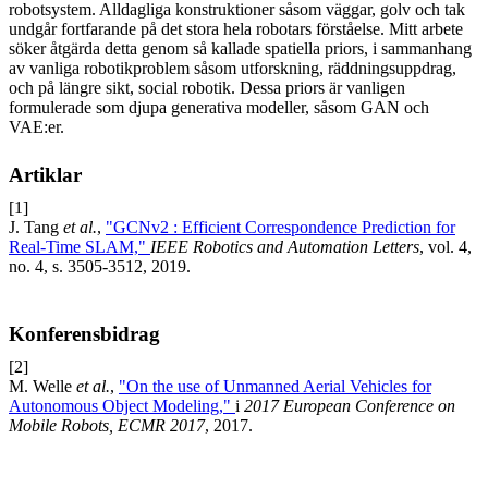
robotsystem. Alldagliga konstruktioner såsom väggar, golv och tak
undgår fortfarande på det stora hela robotars förståelse. Mitt arbete
söker åtgärda detta genom så kallade spatiella priors, i sammanhang
av vanliga robotikproblem såsom utforskning, räddningsuppdrag,
och på längre sikt, social robotik. Dessa priors är vanligen
formulerade som djupa generativa modeller, såsom GAN och
VAE:er.
Artiklar
[1]
J. Tang
et al.
,
"GCNv2 : Efficient Correspondence Prediction for
Real-Time SLAM,"
IEEE Robotics and Automation Letters
, vol. 4,
no. 4, s. 3505-3512, 2019.
Konferensbidrag
[2]
M. Welle
et al.
,
"On the use of Unmanned Aerial Vehicles for
Autonomous Object Modeling,"
i
2017 European Conference on
Mobile Robots, ECMR 2017
, 2017.