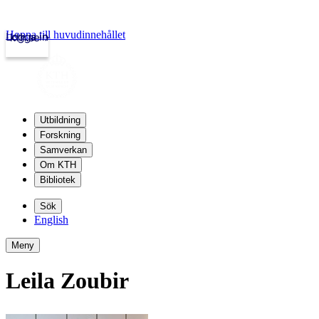
Hoppa till huvudinnehållet
Logga in
kth.se
Utbildning
Forskning
Samverkan
Om KTH
Bibliotek
Sök
English
Meny
Leila Zoubir