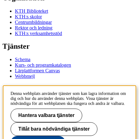
KTH Biblioteket
KTH:s skolor
Centrumbildningar
Rektor och ledning
KTH:s verksamhetsstöd
Tjänster
Schema
Kurs- och programkatalogen
Lärplattformen Canvas
Webbmejl
Kontakt
Denna webbplats använder tjänster som kan lagra information om
dig och hur du använder denna webbplats. Vissa tjänster är
KTH
nödvändiga för att webbplatsen ska fungera och andra är valbara.
100 44 Stockholm
+46 8 790 60 00
Hantera valbara tjänster
Kontakta KTH
Tillåt bara nödvändiga tjänster
Jobba på KTH
Press och media