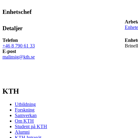
Enhetschef
Arbet
Enhete
Detaljer
Telefon
Enhet
+46 8 790 61 33
Brinel
E-post
malinsig@kth.se
KTH
Utbildning
Forskning
Samverkan
Om KTH
Student på KTH
Alumni
KTH Intranät