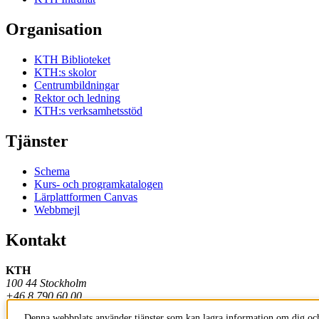
Organisation
KTH Biblioteket
KTH:s skolor
Centrumbildningar
Rektor och ledning
KTH:s verksamhetsstöd
Tjänster
Schema
Kurs- och programkatalogen
Lärplattformen Canvas
Webbmejl
Kontakt
KTH
100 44 Stockholm
+46 8 790 60 00
Denna webbplats använder tjänster som kan lagra information om dig och