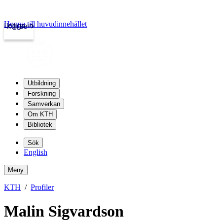
Hoppa till huvudinnehållet
Logga in
kth.se
Utbildning
Forskning
Samverkan
Om KTH
Bibliotek
Sök
English
Meny
KTH
Profiler
Malin Sigvardson