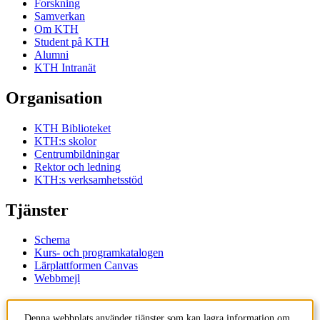
Forskning
Samverkan
Om KTH
Student på KTH
Alumni
KTH Intranät
Organisation
KTH Biblioteket
KTH:s skolor
Centrumbildningar
Rektor och ledning
KTH:s verksamhetsstöd
Tjänster
Schema
Kurs- och programkatalogen
Lärplattformen Canvas
Webbmejl
Kontakt
Denna webbplats använder tjänster som kan lagra information om