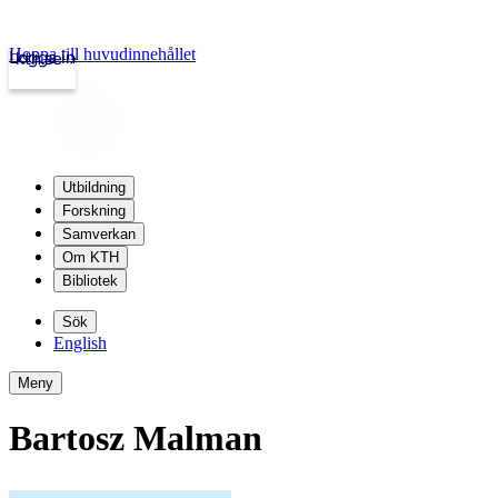
Hoppa till huvudinnehållet
Logga in
kth.se
Utbildning
Forskning
Samverkan
Om KTH
Bibliotek
Sök
English
Meny
Bartosz Malman