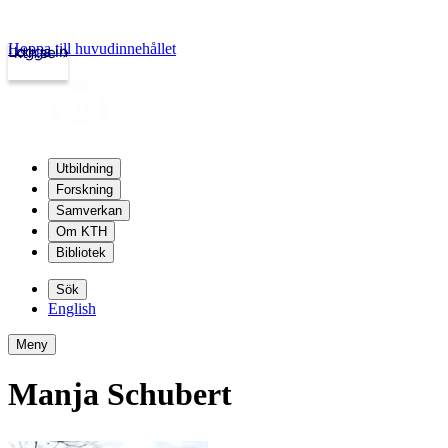
Hoppa till huvudinnehållet
Logga in
kth.se
Utbildning
Forskning
Samverkan
Om KTH
Bibliotek
Sök
English
Meny
Manja Schubert