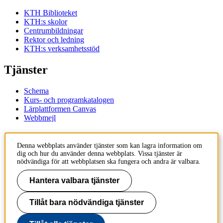
KTH Biblioteket
KTH:s skolor
Centrumbildningar
Rektor och ledning
KTH:s verksamhetsstöd
Tjänster
Schema
Kurs- och programkatalogen
Lärplattformen Canvas
Webbmejl
Kontakt
Denna webbplats använder tjänster som kan lagra information om
dig och hur du använder denna webbplats. Vissa tjänster är
KTH
nödvändiga för att webbplatsen ska fungera och andra är valbara.
100 44 Stockholm
+46 8 790 60 00
Hantera valbara tjänster
Kontakta KTH
Tillåt bara nödvändiga tjänster
Jobba på KTH
Press och media
Faktura och betalning KTH