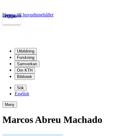
Hoppa till huvudinnehållet
Logga in
kth.se
Utbildning
Forskning
Samverkan
Om KTH
Bibliotek
Sök
English
Meny
Marcos Abreu Machado