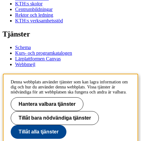
KTH:s skolor
Centrumbildningar
Rektor och ledning
KTH:s verksamhetsstöd
Tjänster
Schema
Kurs- och programkatalogen
Lärplattformen Canvas
Webbmejl
Kontakt
Denna webbplats använder tjänster som kan lagra information om
dig och hur du använder denna webbplats. Vissa tjänster är
KTH
nödvändiga för att webbplatsen ska fungera och andra är valbara.
100 44 Stockholm
+46 8 790 60 00
Hantera valbara tjänster
Kontakta KTH
Tillåt bara nödvändiga tjänster
Jobba på KTH
Press och media
Faktura och betalning KTH
Tillåt alla tjänster
Om KTH:s webbplatser