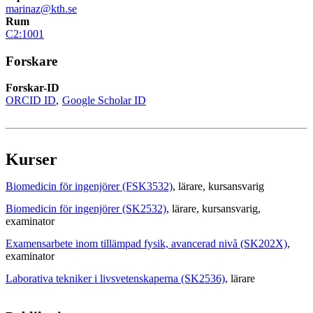
marinaz@kth.se
Rum
C2:1001
Forskare
Forskar-ID
ORCID ID
Google Scholar ID
Kurser
Biomedicin för ingenjörer (FSK3532)
, lärare
, kursansvarig
Biomedicin för ingenjörer (SK2532)
, lärare
, kursansvarig
,
examinator
Examensarbete inom tillämpad fysik, avancerad nivå (SK202X)
,
examinator
Laborativa tekniker i livsvetenskaperna (SK2536)
, lärare