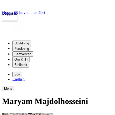
Hoppa till huvudinnehållet
Logga in
kth.se
Utbildning
Forskning
Samverkan
Om KTH
Bibliotek
Sök
English
Meny
Maryam Majdolhosseini