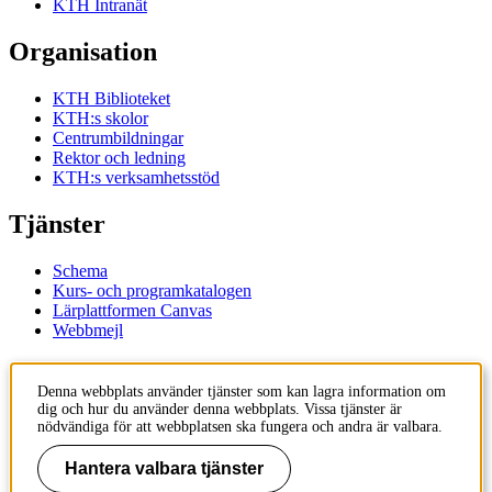
KTH Intranät
Organisation
KTH Biblioteket
KTH:s skolor
Centrumbildningar
Rektor och ledning
KTH:s verksamhetsstöd
Tjänster
Schema
Kurs- och programkatalogen
Lärplattformen Canvas
Webbmejl
Kontakt
Denna webbplats använder tjänster som kan lagra information om
dig och hur du använder denna webbplats. Vissa tjänster är
KTH
nödvändiga för att webbplatsen ska fungera och andra är valbara.
100 44 Stockholm
+46 8 790 60 00
Hantera valbara tjänster